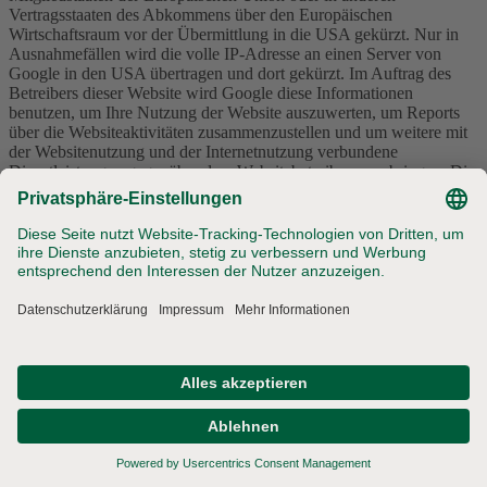
Vertragsstaaten des Abkommens über den Europäischen
Wirtschaftsraum vor der Übermittlung in die USA gekürzt. Nur in
Ausnahmefällen wird die volle IP-Adresse an einen Server von
Google in den USA übertragen und dort gekürzt. Im Auftrag des
Betreibers dieser Website wird Google diese Informationen
benutzen, um Ihre Nutzung der Website auszuwerten, um Reports
über die Websiteaktivitäten zusammenzustellen und um weitere mit
der Websitenutzung und der Internetnutzung verbundene
Dienstleistungen gegenüber dem Websitebetreiber zu erbringen. Die
im Rahmen von Google Analytics von Ihrem Browser übermittelte
IP-Adresse wird nicht mit anderen Daten von Google
zusammengeführt.
Browser Plugin
Sie können die Speicherung der Cookies durch eine entsprechende
Einstellung Ihrer Browser-Software verhindern; wir weisen Sie
jedoch darauf hin, dass Sie in diesem Fall gegebenenfalls nicht
sämtliche Funktionen dieser Website vollumfänglich werden nutzen
können. Sie können darüber hinaus die Erfassung der durch den
Cookie erzeugten und auf Ihre Nutzung der Website bezogenen
Daten (inkl. Ihrer IP-Adresse) an Google sowie die Verarbeitung
dieser Daten durch Google verhindern, indem Sie das unter dem
folgenden Link verfügbare Browser-Plugin herunterladen und
installieren: https://tools.google.com/dlpage/gaoptout?hl=de.