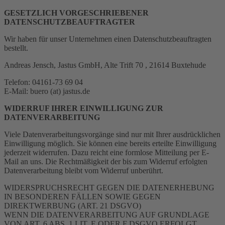
GESETZLICH VORGESCHRIEBENER
DATENSCHUTZBEAUFTRAGTER
Wir haben für unser Unternehmen einen Datenschutzbeauftragten
bestellt.
Andreas Jensch, Jastus GmbH, Alte Trift 70 , 21614 Buxtehude
Telefon: 04161-73 69 04
E-Mail: buero (at) jastus.de
WIDERRUF IHRER EINWILLIGUNG ZUR
DATENVERARBEITUNG
Viele Datenverarbeitungsvorgänge sind nur mit Ihrer ausdrücklichen
Einwilligung möglich. Sie können eine bereits erteilte Einwilligung
jederzeit widerrufen. Dazu reicht eine formlose Mitteilung per E-
Mail an uns. Die Rechtmäßigkeit der bis zum Widerruf erfolgten
Datenverarbeitung bleibt vom Widerruf unberührt.
WIDERSPRUCHSRECHT GEGEN DIE DATENERHEBUNG
IN BESONDEREN FÄLLEN SOWIE GEGEN
DIREKTWERBUNG (ART. 21 DSGVO)
WENN DIE DATENVERARBEITUNG AUF GRUNDLAGE
VON ART. 6 ABS. 1 LIT. E ODER F DSGVO ERFOLGT,