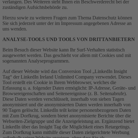
verlangen. Des Weiteren steht Ihnen ein Beschwerderecht bei der
zuständigen Aufsichtsbehörde zu.
Hierzu sowie zu weiteren Fragen zum Thema Datenschutz können
Sie sich jederzeit unter der im Impressum angegebenen Adresse an
uns wenden.
ANALYSE-TOOLS UND TOOLS VON DRITTANBIETERN
Beim Besuch dieser Website kann Ihr Surf-Verhalten statistisch
ausgewertet werden. Das geschieht vor allem mit Cookies und mit
sogenannten Analyseprogrammen.
Auf dieser Website wird das Conversion Tool „LinkedIn Insight
Tag“ der LinkedIn Ireland Unlimited Company verwendet. Dieses
Tool erstellt ein Cookie in Ihrem Webbrowser, welches die
Erfassung u. a. folgender Daten ermöglicht: IP-Adresse, Geräte- und
Browsereigenschaften und Seitenereignisse (z. B. Seitenabrufe).
Diese Daten werden verschlüsselt, innerhalb von sieben Tagen
anonymisiert und die anonymisierten Daten werden innerhalb von
90 Tagen gelöscht. LinkedIn teilt keine personenbezogenen Daten
mit Zum Dorfkrug, sondern bietet anonymisierte Berichte über die
Webseiten-Zielgruppe und die Anzeigeleistung an. Ergänzend bietet
LinkedIn über das Insight Tag die Möglichkeit eines Retargetings.
Zum Dorfkrug kann mithilfe dieser Daten zielgerichtete Werbung
außerhalb seiner Website anzeigen, ohne dass Sie als