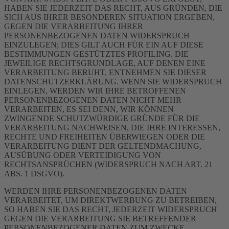
HABEN SIE JEDERZEIT DAS RECHT, AUS GRÜNDEN, DIE
SICH AUS IHRER BESONDEREN SITUATION ERGEBEN,
GEGEN DIE VERARBEITUNG IHRER
PERSONENBEZOGENEN DATEN WIDERSPRUCH
EINZULEGEN; DIES GILT AUCH FÜR EIN AUF DIESE
BESTIMMUNGEN GESTÜTZTES PROFILING. DIE
JEWEILIGE RECHTSGRUNDLAGE, AUF DENEN EINE
VERARBEITUNG BERUHT, ENTNEHMEN SIE DIESER
DATENSCHUTZERKLÄRUNG. WENN SIE WIDERSPRUCH
EINLEGEN, WERDEN WIR IHRE BETROFFENEN
PERSONENBEZOGENEN DATEN NICHT MEHR
VERARBEITEN, ES SEI DENN, WIR KÖNNEN
ZWINGENDE SCHUTZWÜRDIGE GRÜNDE FÜR DIE
VERARBEITUNG NACHWEISEN, DIE IHRE INTERESSEN,
RECHTE UND FREIHEITEN ÜBERWIEGEN ODER DIE
VERARBEITUNG DIENT DER GELTENDMACHUNG,
AUSÜBUNG ODER VERTEIDIGUNG VON
RECHTSANSPRÜCHEN (WIDERSPRUCH NACH ART. 21
ABS. 1 DSGVO).
WERDEN IHRE PERSONENBEZOGENEN DATEN
VERARBEITET, UM DIREKTWERBUNG ZU BETREIBEN,
SO HABEN SIE DAS RECHT, JEDERZEIT WIDERSPRUCH
GEGEN DIE VERARBEITUNG SIE BETREFFENDER
PERSONENBEZOGENER DATEN ZUM ZWECKE