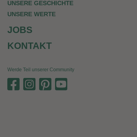
UNSERE GESCHICHTE
UNSERE WERTE
JOBS
KONTAKT
Werde Teil unserer Community
Die Aktion ist beendet. Teilnahmen sind leider nicht
mehr möglich.
Die Gewinner werden per Mail informiert.
Bei Rückfragen zu der Aktion wende dich bitte an
aktion@zum-dorfkrug.de